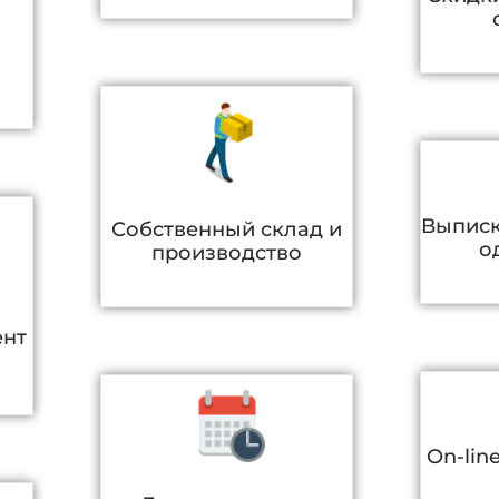
Выписк
Собственный склад и
о
производство
ент
On-lin