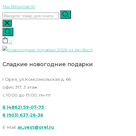
Skip
Мы ВКонтакте
to
content
0
Сладкие новогодние подарки
г.Орел, ул.Комсомольская д. 66
офис 317, 3 этаж
с 10:00 до 19:00, пн-пт
8 (4862) 59-07-75
8 (903) 637-26-36
E-Mail:
ar_vest@orel.ru