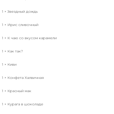
1 × Звездный дождь
1 × Ирис сливочный
1 × К чаю со вкусом карамели
1 × Как так?
1 × Киви
1 × Конфета Халвичная
1 × Красный мак
1 × Курага в шоколаде