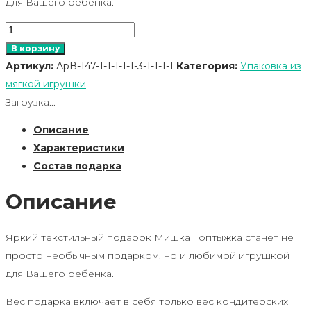
для Вашего ребенка.
Количество
товара
В корзину
Мишка
Артикул:
АрВ-147-1-1-1-1-1-3-1-1-1-1
Категория:
Упаковка из
Топтыжка
мягкой игрушки
Загрузка...
Описание
Характеристики
Состав подарка
Описание
Яркий текстильный подарок Мишка Топтыжка станет не
просто необычным подарком, но и любимой игрушкой
для Вашего ребенка.
Вес подарка включает в себя только вес кондитерских