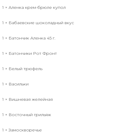
1 × Аленка крем-брюле купол
1 × Бабаевские шоколадный вкус
1 × Батончик Аленка 45 г.
1 × Батончики Рот Фронт
1 × Белый трюфель
1 × Васильки
1 × Вишневая желейная
1 × Восточный грильяж
1 × Замоскворечье