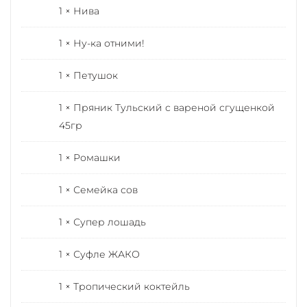
1 × Нива
1 × Ну-ка отними!
1 × Петушок
1 × Пряник Тульский с вареной сгущенкой
45гр
1 × Ромашки
1 × Семейка сов
1 × Супер лошадь
1 × Суфле ЖАКО
1 × Тропический коктейль