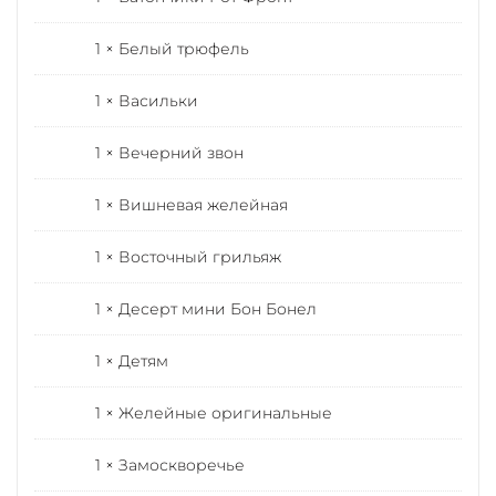
1 × Белый трюфель
1 × Васильки
1 × Вечерний звон
1 × Вишневая желейная
1 × Восточный грильяж
1 × Десерт мини Бон Бонел
1 × Детям
1 × Желейные оригинальные
1 × Замоскворечье