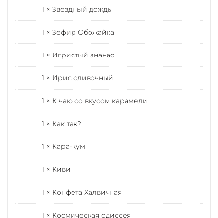
1 × Звездный дождь
1 × Зефир Обожайка
1 × Игристый ананас
1 × Ирис сливочный
1 × К чаю со вкусом карамели
1 × Как так?
1 × Кара-кум
1 × Киви
1 × Конфета Халвичная
1 × Космическая одиссея