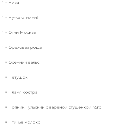
1 × Нива
1 × Ну-ка отними!
1 × Огни Москвы
1 × Ореховая роща
1 × Осенний вальс
1 × Петушок
1 × Пламя костра
1 × Пряник Тульский с вареной сгущенкой 45гр
1 × Птичье молоко