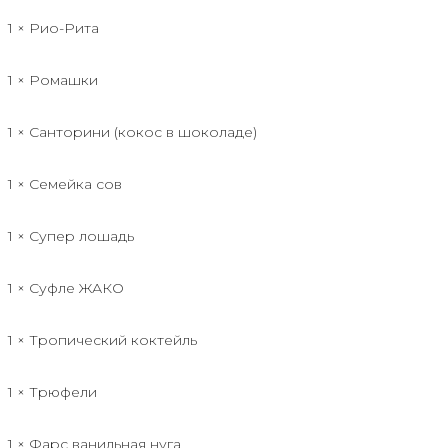
1 × Рио-Рита
1 × Ромашки
1 × Санторини (кокос в шоколаде)
1 × Семейка сов
1 × Супер лошадь
1 × Суфле ЖАКО
1 × Тропический коктейль
1 × Трюфели
1 × Фарс ванильная нуга