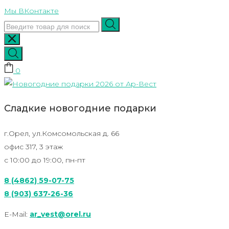
Skip
Мы ВКонтакте
to
content
0
Сладкие новогодние подарки
г.Орел, ул.Комсомольская д. 66
офис 317, 3 этаж
с 10:00 до 19:00, пн-пт
8 (4862) 59-07-75
8 (903) 637-26-36
E-Mail:
ar_vest@orel.ru