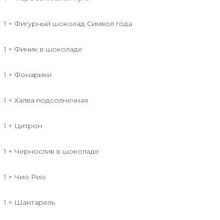
1 × Фигурный шоколад Символ года
1 × Финик в шоколаде
1 × Фонарики
1 × Халва подсолнечная
1 × Цитрон
1 × Чернослив в шоколаде
1 × Чио Рио
1 × Шантарель