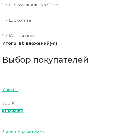
1 × Шоколад Аленка 90 гр
1 × Шокотята
1 × Южная ночь
Итого: 80 вложений(-я)
Выбор покупателей
Унисон
500
₽
В корзину
Ларец Краски Зимы