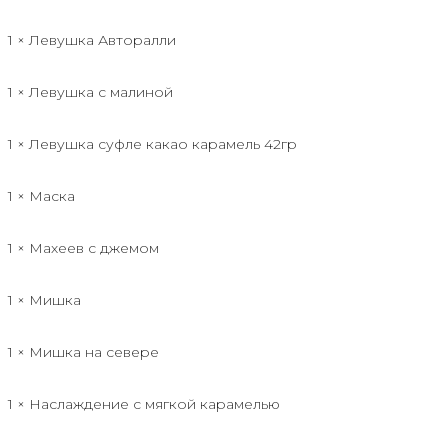
1 × Левушка Авторалли
1 × Левушка с малиной
1 × Левушка суфле какао карамель 42гр
1 × Маска
1 × Махеев с джемом
1 × Мишка
1 × Мишка на севере
1 × Наслаждение с мягкой карамелью