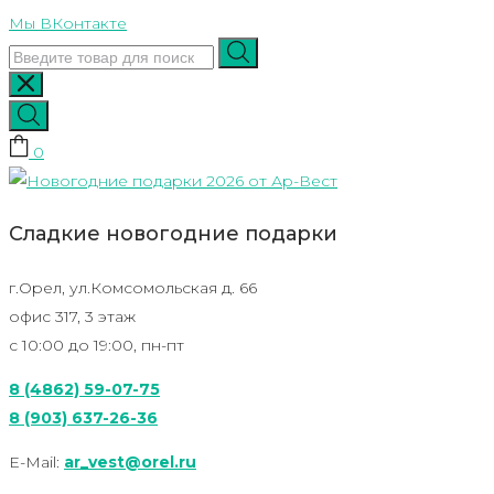
Skip
Мы ВКонтакте
to
content
0
Сладкие новогодние подарки
г.Орел, ул.Комсомольская д. 66
офис 317, 3 этаж
с 10:00 до 19:00, пн-пт
8 (4862) 59-07-75
8 (903) 637-26-36
E-Mail:
ar_vest@orel.ru