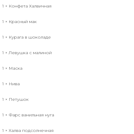
1 × Конфета Халвичная
1 × Красный мак
1 × Курага в шоколаде
1 × Левушка с малиной
1 × Маска
1 × Нива
1 × Петушок
1 × Фарс ванильная нуга
1 × Халва подсолнечная