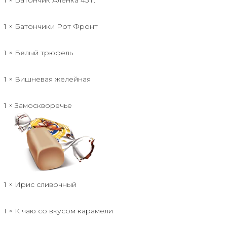
1 × Батончики Рот Фронт
1 × Белый трюфель
1 × Вишневая желейная
1 × Замоскворечье
1 × Ирис сливочный
1 × К чаю со вкусом карамели