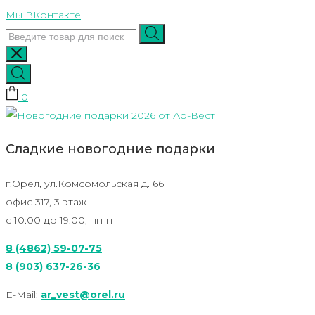
Skip
Мы ВКонтакте
to
content
0
Сладкие новогодние подарки
г.Орел, ул.Комсомольская д. 66
офис 317, 3 этаж
с 10:00 до 19:00, пн-пт
8 (4862) 59-07-75
8 (903) 637-26-36
E-Mail:
ar_vest@orel.ru