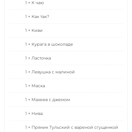
1 × К чаю
1 × Как так?
1 × Киви
1 × Курага в шоколаде
1 × Ласточка
1 × Левушка с малиной
1 × Маска
1 × Махеев с джемом
1 × Нива
1 × Пряник Тульский с вареной сгущенкой