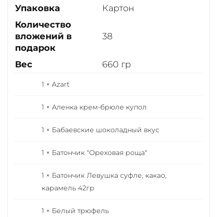
Упаковка
Картон
Количество
вложений в
38
подарок
Вес
660 гр
1 × Azart
1 × Аленка крем-брюле купол
1 × Бабаевские шоколадный вкус
1 × Батончик "Ореховая роща"
1 × Батончик Левушка суфле, какао,
карамель 42гр
1 × Белый трюфель