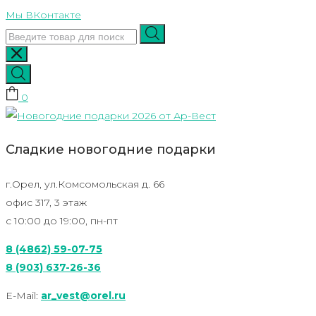
Skip
Мы ВКонтакте
to
content
0
Сладкие новогодние подарки
г.Орел, ул.Комсомольская д. 66
офис 317, 3 этаж
с 10:00 до 19:00, пн-пт
8 (4862) 59-07-75
8 (903) 637-26-36
E-Mail:
ar_vest@orel.ru